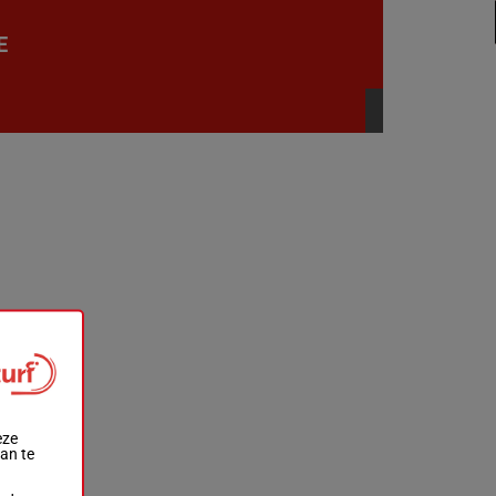
E
eze
aan te