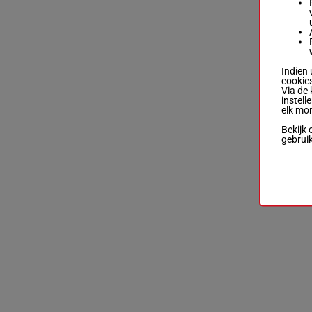
Indien 
cookies
Via de 
instell
elk mo
Bekijk 
gebrui