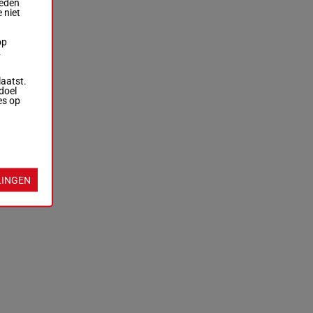
ieden
 niet
op
.
laatst.
doel
es op
LINGEN