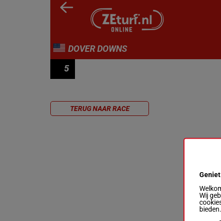
DOVER DOWNS
5
RACE 5
TERUG NAAR RACE
Geniet
Welkom 
Wij ge
cookies
bieden