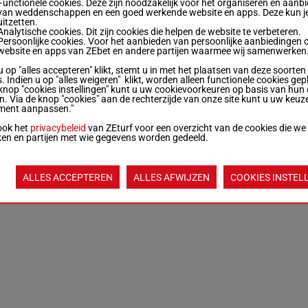
Functionele cookies. Deze zijn noodzakelijk voor het organiseren en aanb
van weddenschappen en een goed werkende website en apps. Deze kun je
uitzetten.
Analytische cookies. Dit zijn cookies die helpen de website te verbeteren.
Persoonlijke cookies. Voor het aanbieden van persoonlijke aanbiedingen 
website en apps van ZEbet en andere partijen waarmee wij samenwerken
u op "alles accepteren" klikt, stemt u in met het plaatsen van deze soorten
. Indien u op "alles weigeren" klikt, worden alleen functionele cookies gep
knop "cookies instellingen" kunt u uw cookievoorkeuren op basis van hun 
en. Via de knop "cookies" aan de rechterzijde van onze site kunt u uw keuz
ment aanpassen."
ook het
privacybeleid
van ZEturf voor een overzicht van de cookies die we
ken en partijen met wie gegevens worden gedeeld.
ALLES ACCEPTEREN
ALLES AFWIJZEN
COOKIES INSTEL