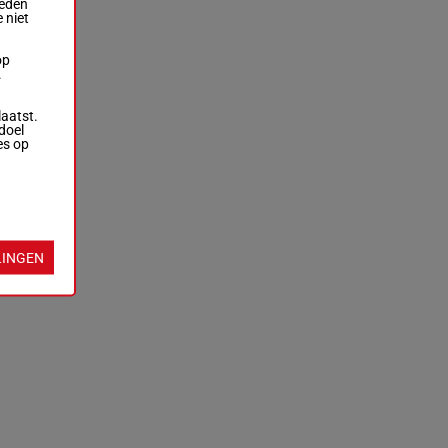
ieden
 niet
op
.
laatst.
doel
es op
LINGEN