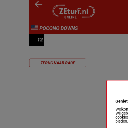
POCONO DOWNS
12
RACE 12
TERUG NAAR RACE
Geniet
Welkom 
Wij ge
cookies
bieden