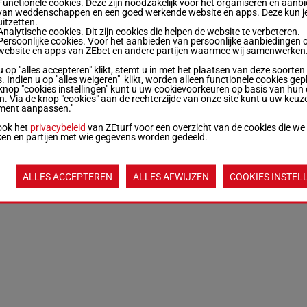
Functionele cookies. Deze zijn noodzakelijk voor het organiseren en aanb
van weddenschappen en een goed werkende website en apps. Deze kun je
uitzetten.
Analytische cookies. Dit zijn cookies die helpen de website te verbeteren.
Persoonlijke cookies. Voor het aanbieden van persoonlijke aanbiedingen 
website en apps van ZEbet en andere partijen waarmee wij samenwerken
u op "alles accepteren" klikt, stemt u in met het plaatsen van deze soorten
. Indien u op "alles weigeren" klikt, worden alleen functionele cookies gep
knop "cookies instellingen" kunt u uw cookievoorkeuren op basis van hun 
en. Via de knop "cookies" aan de rechterzijde van onze site kunt u uw keuz
ment aanpassen."
ook het
privacybeleid
van ZEturf voor een overzicht van de cookies die we
ken en partijen met wie gegevens worden gedeeld.
ALLES ACCEPTEREN
ALLES AFWIJZEN
COOKIES INSTEL