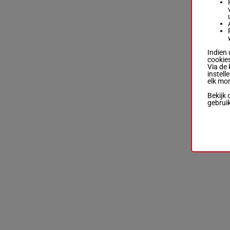
Indien 
cookies
Via de 
instell
elk mo
Bekijk 
gebrui