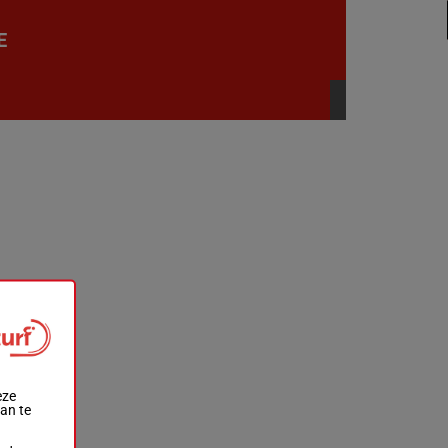
E
eze
aan te