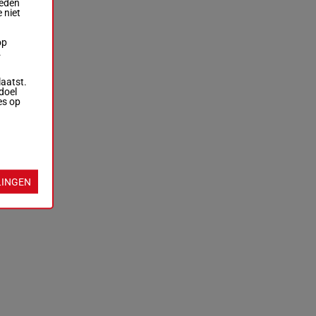
ieden
 niet
op
.
laatst.
doel
es op
LINGEN