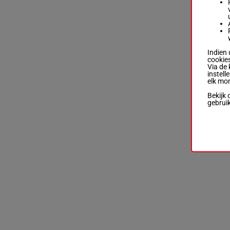
Indien 
cookies
Via de 
instell
elk mo
Bekijk 
gebrui