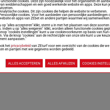
Functionele cookies. Deze zijn noodzakelijk voor het organiseren en aanb
van weddenschappen en een goed werkende website en apps. Deze kun je
uitzetten.
Analytische cookies. Dit zijn cookies die helpen de website te verbeteren.
Persoonlijke cookies. Voor het aanbieden van persoonlijke aanbiedingen 
website en apps van ZEbet en andere partijen waarmee wij samenwerken
u op "alles accepteren" klikt, stemt u in met het plaatsen van deze soorten
. Indien u op "alles weigeren" klikt, worden alleen functionele cookies gep
knop "cookies instellingen" kunt u uw cookievoorkeuren op basis van hun 
en. Via de knop "cookies" aan de rechterzijde van onze site kunt u uw keuz
ment aanpassen."
ook het
privacybeleid
van ZEturf voor een overzicht van de cookies die we
ken en partijen met wie gegevens worden gedeeld.
ALLES ACCEPTEREN
ALLES AFWIJZEN
COOKIES INSTEL