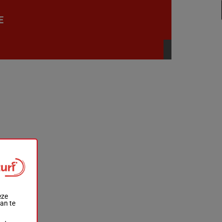
E
eze
aan te