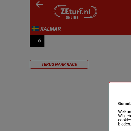
KALMAR
6
LOPP 6
TERUG NAAR RACE
Geniet
Welkom 
Wij ge
cookies
bieden